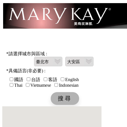
*請選擇城市與區域 :
*具備語言(非必要) :
國語
台語
客語
English
Thai
Vietnamese
Indonesian